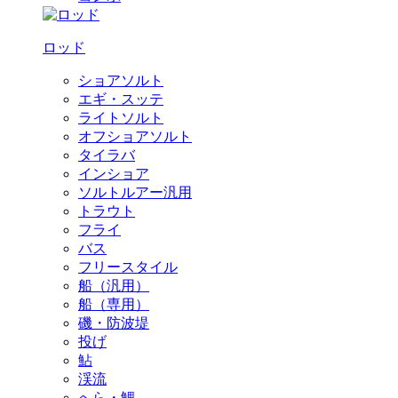
ロッド
ショアソルト
エギ・スッテ
ライトソルト
オフショアソルト
タイラバ
インショア
ソルトルアー汎用
トラウト
フライ
バス
フリースタイル
船（汎用）
船（専用）
磯・防波堤
投げ
鮎
渓流
へら・鯉