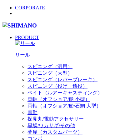
CORPORATE
PRODUCT
リール
スピニング（汎用）
スピニング（大型）
スピニング（レバーブレーキ）
スピニング（投げ・遠投）
ベイト（ルアーキャスティング）
両軸（オフショア/船 小型）
両軸（オフショア/船/石鯛 大型）
電動
探見丸/電動アクセサリー
黒鯛/ワカサギ/その他
夢屋（カスタムパーツ）
コンボ