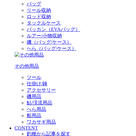
バッグ
リール収納
ロッド収納
タックルケース
バッカン（EVAバッグ）
ルアー/小物収納
磯（バッグ/ケース）
へら（バッグ/ケース）
その他用品
ツール
仕掛け/錘
アクセサリー
磯用品
鮎/渓流用品
へら用品
船用品
ワカサギ用品
CONTENT
釣種から記事を探す