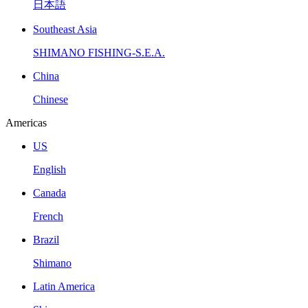
日本語
Southeast Asia
SHIMANO FISHING-S.E.A.
China
Chinese
Americas
US
English
Canada
French
Brazil
Shimano
Latin America