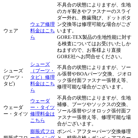
不具合の状態によりますが、生地
のカギ裂きやファスナーのスライ
ダー外れ、務歯飛び、ドットボタ
ウェア修理
ン交換等は修理可能な場合がござ
ウェア
料金はこち
います。
ら
GORE-TEX製品の生地性能に対す
る検査についてはお受けいたしか
ねますので、お客様より直接
GORE社へお問合せください。
シューズ
不具合の状態によりますが、ソー
シューズ
（ブーツ・
ル張替やBOAパーツ交換、ジオロ
(ブーツ・
タビ）修理
ック張付面ファスナー張替え等、
タビ)
料金はこち
修理可能な場合がございます。
ら
不具合の状態によりますが、生地
ウェーダ
補修、ブーツやソックスの交換、
ウェーダ
ー・タイツ
ソール張替やジオロック張付面フ
ー・タイツ
修理料金は
ァスナー張替え等、修理可能な場
こちら
合がございます。
膨脹式フロ
ボンベ・アフターパーツ交換修理
膨脹式フロ
ーティング
と、精密点検＋ボンベ・アフター