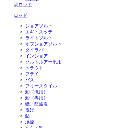
ロッド
ショアソルト
エギ・スッテ
ライトソルト
オフショアソルト
タイラバ
インショア
ソルトルアー汎用
トラウト
フライ
バス
フリースタイル
船（汎用）
船（専用）
磯・防波堤
投げ
鮎
渓流
へら・鯉