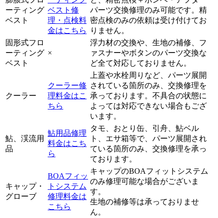
ーティング
ベスト修
パーツ交換修理のみ可能です。精
ベスト
理・点検料
密点検のみの依頼は受け付けてお
金はこちら
りません。
固形式フロ
浮力材の交換や、生地の補修、フ
ーティング
×
ァスナーやボタンのパーツ交換な
ベスト
ど全て対応しておりません。
上蓋や水栓周りなど、パーツ展開
クーラー修
されている箇所のみ、交換修理を
クーラー
理料金はこ
承っております。不具合の状態に
ちら
よっては対応できない場合もござ
います。
タモ、おとり缶、引舟、鮎ベル
鮎用品修理
鮎、渓流用
ト、エサ箱等で、パーツ展開され
料金はこち
品
ている箇所のみ、交換修理を承っ
ら
ております。
キャップのBOAフィットシステム
BOAフィッ
のみ修理可能な場合がございま
キャップ・
トシステム
す。
グローブ
修理料金は
生地の補修等は承っておりませ
こちら
ん。