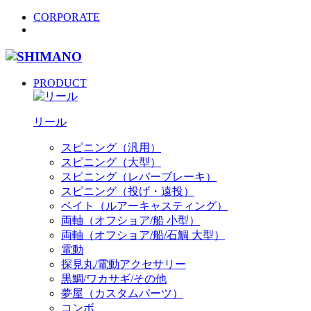
CORPORATE
PRODUCT
リール
スピニング（汎用）
スピニング（大型）
スピニング（レバーブレーキ）
スピニング（投げ・遠投）
ベイト（ルアーキャスティング）
両軸（オフショア/船 小型）
両軸（オフショア/船/石鯛 大型）
電動
探見丸/電動アクセサリー
黒鯛/ワカサギ/その他
夢屋（カスタムパーツ）
コンボ