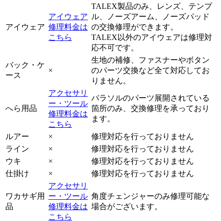
TALEX製品のみ、レンズ、テンプ
アイウェア
ル、ノーズアーム、ノーズパッド
アイウェア
修理料金は
の交換修理ができます。
こちら
TALEX以外のアイウェアは修理対
応不可です。
生地の補修、ファスナーやボタン
バック・ケ
×
のパーツ交換など全て対応してお
ース
りません。
アクセサリ
パラソルのパーツ展開されている
ー・ツール
へら用品
箇所のみ、交換修理を承っており
修理料金は
ます。
こちら
ルアー
×
修理対応を行っておりません
ライン
×
修理対応を行っておりません
ウキ
×
修理対応を行っておりません
仕掛け
×
修理対応を行っておりません
アクセサリ
ワカサギ用
ー・ツール
角度チェンジャーのみ修理可能な
品
修理料金は
場合がございます。
こちら