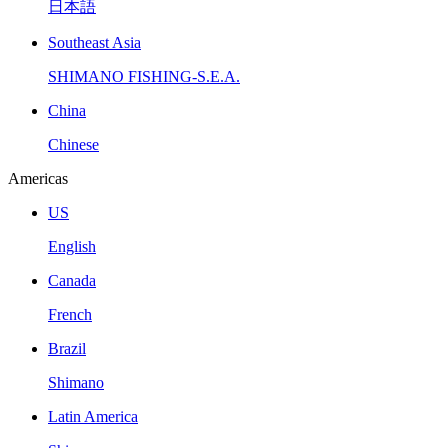
日本語
Southeast Asia
SHIMANO FISHING-S.E.A.
China
Chinese
Americas
US
English
Canada
French
Brazil
Shimano
Latin America