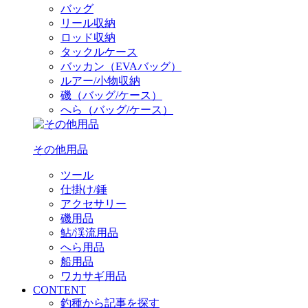
バッグ
リール収納
ロッド収納
タックルケース
バッカン（EVAバッグ）
ルアー/小物収納
磯（バッグ/ケース）
へら（バッグ/ケース）
その他用品
ツール
仕掛け/錘
アクセサリー
磯用品
鮎/渓流用品
へら用品
船用品
ワカサギ用品
CONTENT
釣種から記事を探す