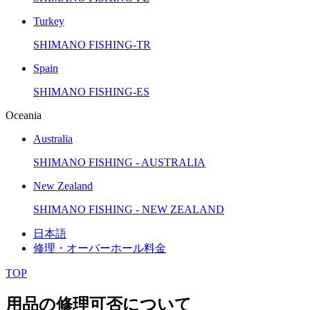
Turkey
SHIMANO FISHING-TR
Spain
SHIMANO FISHING-ES
Oceania
Australia
SHIMANO FISHING - AUSTRALIA
New Zealand
SHIMANO FISHING - NEW ZEALAND
日本語
修理・オーバーホール料金
TOP
用品の修理可否について