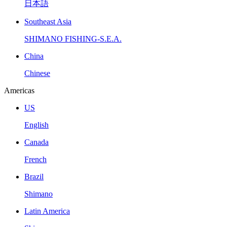
日本語
Southeast Asia
SHIMANO FISHING-S.E.A.
China
Chinese
Americas
US
English
Canada
French
Brazil
Shimano
Latin America