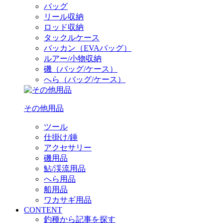
バッグ
リール収納
ロッド収納
タックルケース
バッカン（EVAバッグ）
ルアー/小物収納
磯（バッグ/ケース）
へら（バッグ/ケース）
その他用品
ツール
仕掛け/錘
アクセサリー
磯用品
鮎/渓流用品
へら用品
船用品
ワカサギ用品
CONTENT
釣種から記事を探す