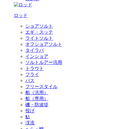
ロッド
ショアソルト
エギ・スッテ
ライトソルト
オフショアソルト
タイラバ
インショア
ソルトルアー汎用
トラウト
フライ
バス
フリースタイル
船（汎用）
船（専用）
磯・防波堤
投げ
鮎
渓流
へら・鯉