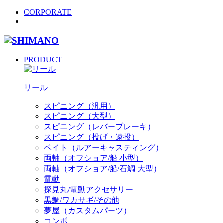
CORPORATE
PRODUCT
リール
スピニング（汎用）
スピニング（大型）
スピニング（レバーブレーキ）
スピニング（投げ・遠投）
ベイト（ルアーキャスティング）
両軸（オフショア/船 小型）
両軸（オフショア/船/石鯛 大型）
電動
探見丸/電動アクセサリー
黒鯛/ワカサギ/その他
夢屋（カスタムパーツ）
コンボ