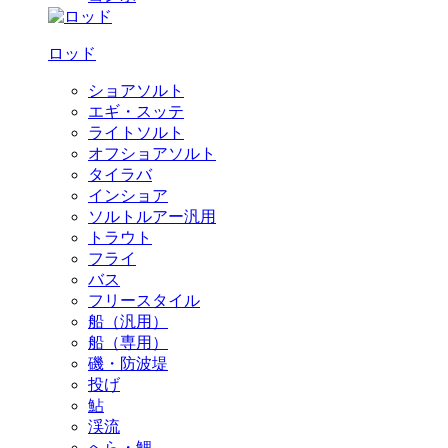
ロッド
ショアソルト
エギ・スッテ
ライトソルト
オフショアソルト
タイラバ
インショア
ソルトルアー汎用
トラウト
フライ
バス
フリースタイル
船（汎用）
船（専用）
磯・防波堤
投げ
鮎
渓流
へら・鯉