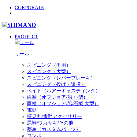
CORPORATE
PRODUCT
リール
スピニング（汎用）
スピニング（大型）
スピニング（レバーブレーキ）
スピニング（投げ・遠投）
ベイト（ルアーキャスティング）
両軸（オフショア/船 小型）
両軸（オフショア/船/石鯛 大型）
電動
探見丸/電動アクセサリー
黒鯛/ワカサギ/その他
夢屋（カスタムパーツ）
コンボ