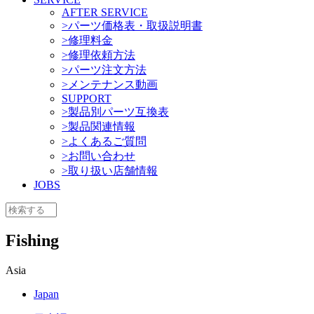
AFTER SERVICE
>パーツ価格表・取扱説明書
>修理料金
>修理依頼方法
>パーツ注文方法
>メンテナンス動画
SUPPORT
>製品別パーツ互換表
>製品関連情報
>よくあるご質問
>お問い合わせ
>取り扱い店舗情報
JOBS
Fishing
Asia
Japan