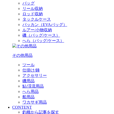
バッグ
リール収納
ロッド収納
タックルケース
バッカン（EVAバッグ）
ルアー/小物収納
磯（バッグ/ケース）
へら（バッグ/ケース）
その他用品
ツール
仕掛け/錘
アクセサリー
磯用品
鮎/渓流用品
へら用品
船用品
ワカサギ用品
CONTENT
釣種から記事を探す