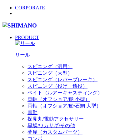
CORPORATE
PRODUCT
リール
スピニング（汎用）
スピニング（大型）
スピニング（レバーブレーキ）
スピニング（投げ・遠投）
ベイト（ルアーキャスティング）
両軸（オフショア/船 小型）
両軸（オフショア/船/石鯛 大型）
電動
探見丸/電動アクセサリー
黒鯛/ワカサギ/その他
夢屋（カスタムパーツ）
コンボ