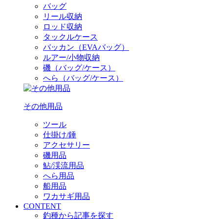
バッグ
リール収納
ロッド収納
タックルケース
バッカン（EVAバッグ）
ルアー/小物収納
磯（バッグ/ケース）
へら（バッグ/ケース）
その他用品
ツール
仕掛け/錘
アクセサリー
磯用品
鮎/渓流用品
へら用品
船用品
ワカサギ用品
CONTENT
釣種から記事を探す