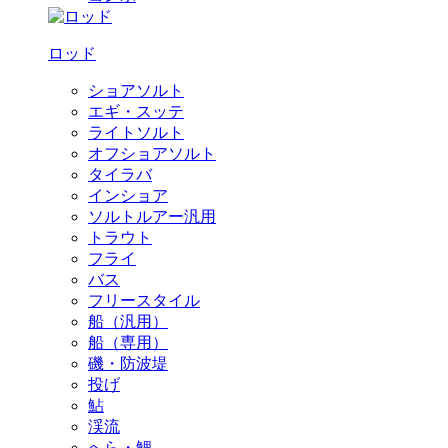
ロッド
ショアソルト
エギ・スッテ
ライトソルト
オフショアソルト
タイラバ
インショア
ソルトルアー汎用
トラウト
フライ
バス
フリースタイル
船（汎用）
船（専用）
磯・防波堤
投げ
鮎
渓流
へら・鯉