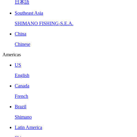
日本語
Southeast Asia
SHIMANO FISHING-S.E.A.
China
Chinese
Americas
US
English
Canada
French
Brazil
Shimano
Latin America