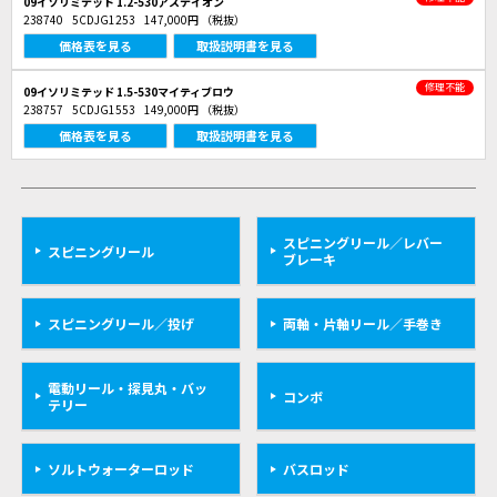
09イソリミテッド 1.2-530アステイオン
238740
5CDJG1253
147,000円
（税抜）
価格表を見る
取扱説明書を見る
修理不能
09イソリミテッド 1.5-530マイティブロウ
238757
5CDJG1553
149,000円
（税抜）
価格表を見る
取扱説明書を見る
スピニングリール／レバー
スピニングリール
ブレーキ
スピニングリール／投げ
両軸・片軸リール／手巻き
電動リール・探見丸・バッ
コンボ
テリー
ソルトウォーターロッド
バスロッド