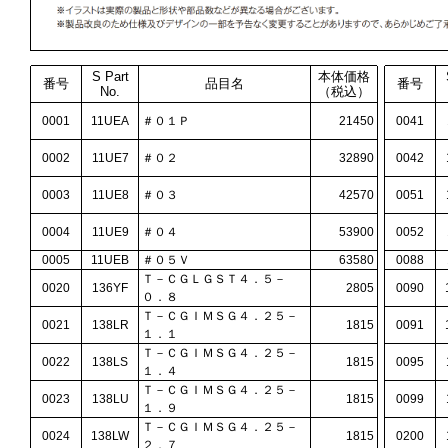
S Part
本体価格
番号
品目名
番号
No.
（税込）
0001
11UEA
＃０１Ｐ
21450
0041
0002
11UE7
＃０２
32890
0042
0003
11UE8
＃０３
42570
0051
0004
11UE9
＃０４
53900
0052
0005
11UEB
＃０５Ｖ
63580
0088
Ｔ－ＣＧＬＧＳＴ４．５－
0020
136YF
2805
0090
０．８
Ｔ－ＣＧＩＭＳＧ４．２５－
0021
138LR
1815
0091
１．１
Ｔ－ＣＧＩＭＳＧ４．２５－
0022
138LS
1815
0095
１．４
Ｔ－ＣＧＩＭＳＧ４．２５－
0023
138LU
1815
0099
１．９
Ｔ－ＣＧＩＭＳＧ４．２５－
0024
138LW
1815
0200
２．７