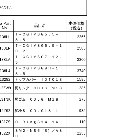
S Part
本体価格
品目名
No.
（税込）
Ｔ－ＣＧＩＭＳＧ５．５－
138LL
2365
８．８
Ｔ－ＣＧＩＭＳＧ５．５－１
138LP
2585
０．２
Ｔ－ＣＧＩＭＳＧ７－１２．
138LA
3300
５
Ｔ－ＣＧＩＭＳＧ９Ｈ－１
138L4
3740
３．５
13282
トップカバー ＩＤＴＣ１８
1595
12ZW9
尻リング ＣＤＪＧ Ｍ１８
385
131NK
尻ゴム ＣＤＪＧ Ｍ１８
275
12Y62
尻栓Ｓ ＣＤＪＧ１８－１
935
131ZS
Ｏ－ＲｉｎｇＳ１４－１Ａ
110
ＳＭ２－ＮＳ６（Ｂ）／ＡＳ
1322X
2255
Ｈ