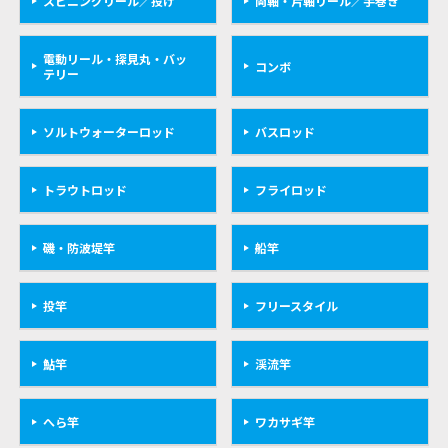
スピニングリール／投げ
両軸・片軸リール／手巻き
電動リール・探見丸・バッ
コンボ
テリー
ソルトウォーターロッド
バスロッド
トラウトロッド
フライロッド
磯・防波堤竿
船竿
投竿
フリースタイル
鮎竿
渓流竿
へら竿
ワカサギ竿