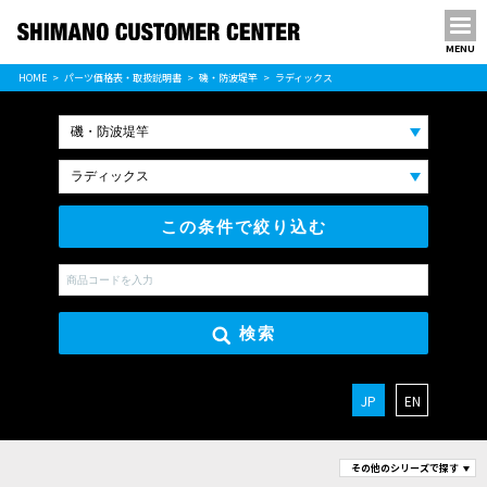
MENU
パーツ価格表
HOME
パーツ価格表・取扱説明書
磯・防波堤竿
ラディックス
PARTS LIST
この条件で絞り込む
検索
JP
EN
その他のシリーズで探す