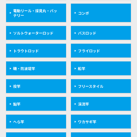
電動リール・探見丸・バッ
コンボ
テリー
ソルトウォーターロッド
バスロッド
トラウトロッド
フライロッド
磯・防波堤竿
船竿
投竿
フリースタイル
鮎竿
渓流竿
へら竿
ワカサギ竿