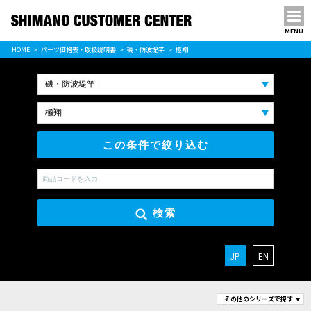
MENU
パーツ価格表
HOME
パーツ価格表・取扱説明書
磯・防波堤竿
極翔
PARTS LIST
この条件で絞り込む
検索
JP
EN
その他のシリーズで探す