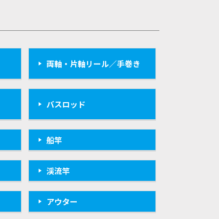
両軸・片軸リール／手巻き
バスロッド
船竿
渓流竿
アウター