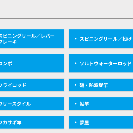
スピニングリール／レバー
スピニングリール／投げ
ブレーキ
コンボ
ソルトウォーターロッド
フライロッド
磯・防波堤竿
フリースタイル
鮎竿
ワカサギ竿
夢屋