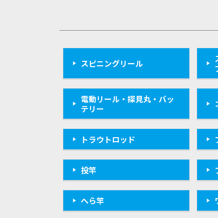
スピニングリール
電動リール・探見丸・バッ
テリー
トラウトロッド
投竿
へら竿