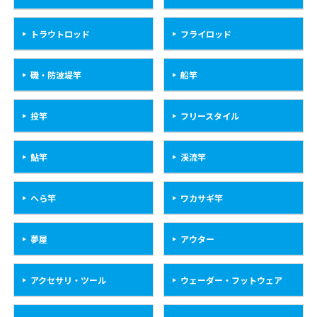
トラウトロッド
フライロッド
磯・防波堤竿
船竿
投竿
フリースタイル
鮎竿
渓流竿
へら竿
ワカサギ竿
夢屋
アウター
アクセサリ・ツール
ウェーダー・フットウェア