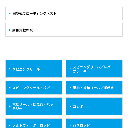
固型式フローティングベスト
膨脹式救命具
スピニングリール／レバー
スピニングリール
ブレーキ
スピニングリール／投げ
両軸・片軸リール／手巻き
電動リール・探見丸・バッ
コンボ
テリー
ソルトウォーターロッド
バスロッド