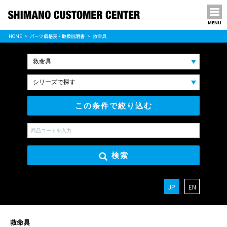
MENU
パーツ価格表
HOME
パーツ価格表・取扱説明書
救命具
PARTS LIST
この条件で絞り込む
検索
JP
EN
救命具