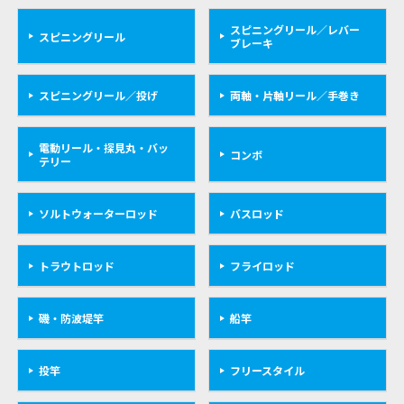
スピニングリール／レバー
スピニングリール
ブレーキ
スピニングリール／投げ
両軸・片軸リール／手巻き
電動リール・探見丸・バッ
コンボ
テリー
ソルトウォーターロッド
バスロッド
トラウトロッド
フライロッド
磯・防波堤竿
船竿
投竿
フリースタイル