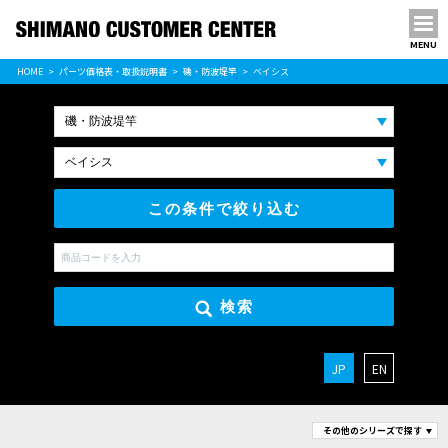
MENU
パーツ価格表
HOME
パーツ価格表・取扱説明書
磯・防波堤竿
ベイシス
PARTS LIST
この条件で絞り込む
検索
JP
EN
その他のシリーズで探す