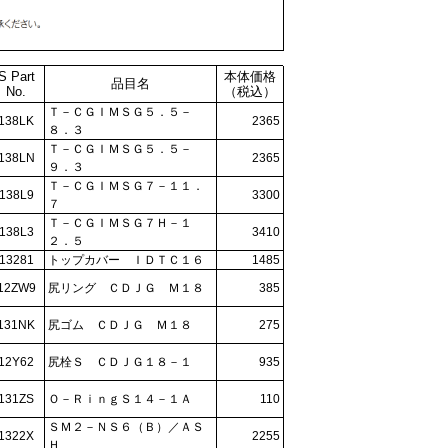
S Part
本体価格
品目名
No.
（税込）
Ｔ－ＣＧＩＭＳＧ５．５－
138LK
2365
８．３
Ｔ－ＣＧＩＭＳＧ５．５－
138LN
2365
９．３
Ｔ－ＣＧＩＭＳＧ７－１１．
138L9
3300
７
Ｔ－ＣＧＩＭＳＧ７Ｈ－１
138L3
3410
２．５
13281
トップカバー ＩＤＴＣ１６
1485
12ZW9
尻リング ＣＤＪＧ Ｍ１８
385
131NK
尻ゴム ＣＤＪＧ Ｍ１８
275
12Y62
尻栓Ｓ ＣＤＪＧ１８－１
935
131ZS
Ｏ－ＲｉｎｇＳ１４－１Ａ
110
ＳＭ２－ＮＳ６（Ｂ）／ＡＳ
1322X
2255
Ｈ