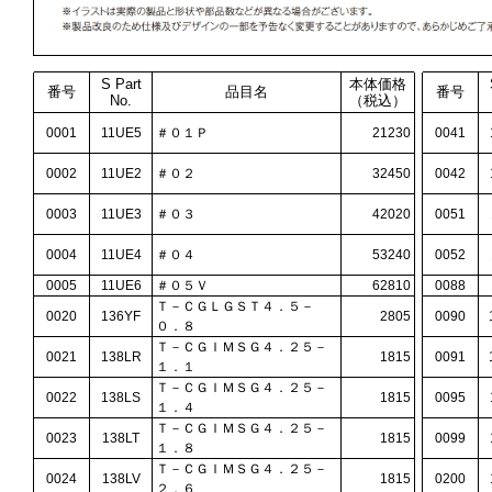
S Part
本体価格
番号
品目名
番号
No.
（税込）
0001
11UE5
＃０１Ｐ
21230
0041
0002
11UE2
＃０２
32450
0042
0003
11UE3
＃０３
42020
0051
0004
11UE4
＃０４
53240
0052
0005
11UE6
＃０５Ｖ
62810
0088
Ｔ－ＣＧＬＧＳＴ４．５－
0020
136YF
2805
0090
０．８
Ｔ－ＣＧＩＭＳＧ４．２５－
0021
138LR
1815
0091
１．１
Ｔ－ＣＧＩＭＳＧ４．２５－
0022
138LS
1815
0095
１．４
Ｔ－ＣＧＩＭＳＧ４．２５－
0023
138LT
1815
0099
１．８
Ｔ－ＣＧＩＭＳＧ４．２５－
0024
138LV
1815
0200
２．６