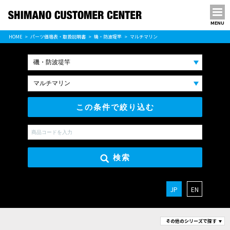
MENU
パーツ価格表
HOME
パーツ価格表・取扱説明書
磯・防波堤竿
マルチマリン
PARTS LIST
この条件で絞り込む
検索
JP
EN
その他のシリーズで探す