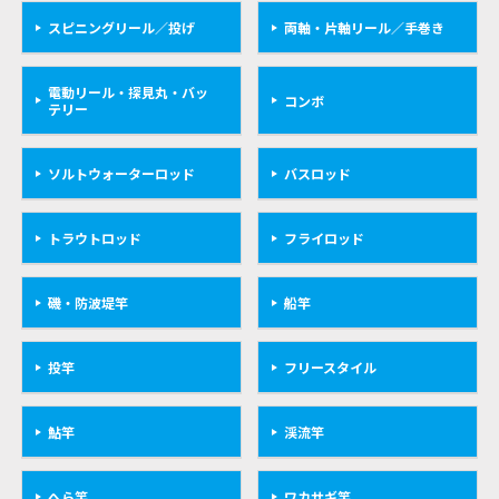
スピニングリール／投げ
両軸・片軸リール／手巻き
電動リール・探見丸・バッ
コンボ
テリー
ソルトウォーターロッド
バスロッド
トラウトロッド
フライロッド
磯・防波堤竿
船竿
投竿
フリースタイル
鮎竿
渓流竿
へら竿
ワカサギ竿