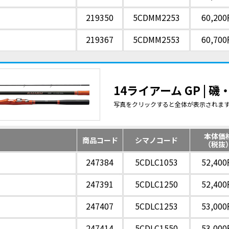
219350
5CDMM2253
60,20
219367
5CDMM2553
60,70
14ライアーム GP | 
写真をクリックすると全体が表示されま
本体価
商品コード
シマノコード
（税抜
247384
5CDLC1053
52,40
247391
5CDLC1250
52,40
247407
5CDLC1253
53,00
247414
5CDLC1550
53,00