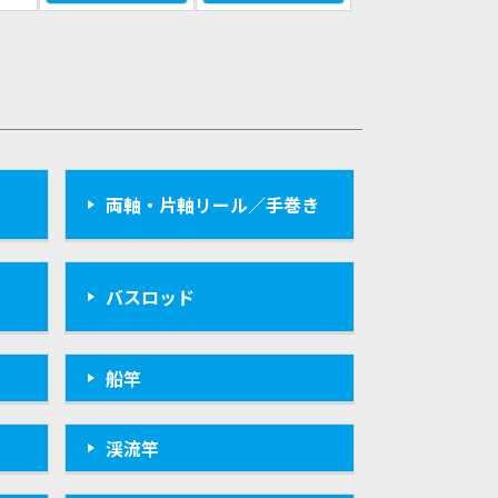
両軸・片軸リール／手巻き
バスロッド
船竿
渓流竿