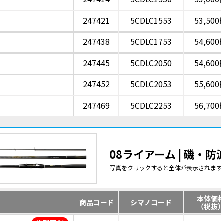
247421
5CDLC1553
53,50
247438
5CDLC1753
54,60
247445
5CDLC2050
54,60
247452
5CDLC2053
55,60
247469
5CDLC2253
56,70
08ライアーム | 磯・
写真をクリックすると全体が表示されま
本体価
商品コード
シマノコード
（税抜