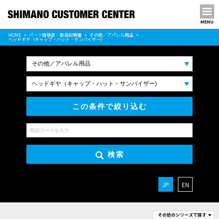
MENU
パーツ価格表
HOME
パーツ価格表・取扱説明書
その他／アパレル用品
PARTS LIST
ヘッドギヤ（キャップ・ハット・サンバイザー)
この条件で絞り込む
検索
JP
EN
その他のシリーズで探す