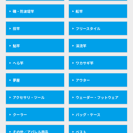
磯・防波堤竿
船竿
投竿
フリースタイル
鮎竿
渓流竿
へら竿
ワカサギ竿
夢屋
アウター
アクセサリ・ツール
ウェーダー・フットウェア
クーラー
バッグ・ケース
その他／アパレル用品
ベスト