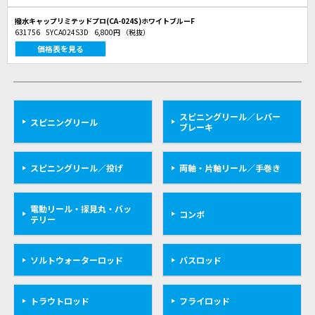
撥水キャップリミテッドプロ(CA-024S)ホワイトブルーF
631756
5YCA024S3D
6,800円
（税抜）
価格表を見る
スピニングリール／レバー
スピニングリール
ブレーキ
スピニングリール／投げ
両軸・片軸リール／手巻き
電動リール・探見丸・バッ
コンボ
テリー
ソルトウォーターロッド
バスロッド
トラウトロッド
フライロッド