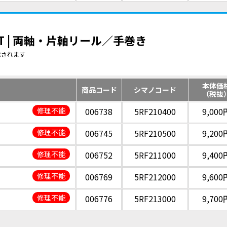
T | 両軸・片軸リール／手巻き
示されます
本体価
商品コード
シマノコード
（税抜
修理不能
006738
5RF210400
9,000
修理不能
006745
5RF210500
9,200
修理不能
006752
5RF211000
9,400
修理不能
006769
5RF212000
9,600
修理不能
006776
5RF213000
9,700