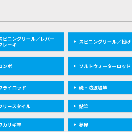
スピニングリール／レバー
スピニングリール／投げ
ブレーキ
コンボ
ソルトウォーターロッド
フライロッド
磯・防波堤竿
フリースタイル
鮎竿
ワカサギ竿
夢屋