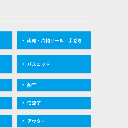
両軸・片軸リール／手巻き
バスロッド
船竿
渓流竿
アウター