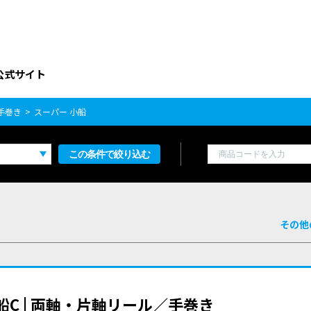
公式サイト
手巻き
スーパー 小船
この条件で絞り込む
その他
小船C | 両軸・片軸リール／手巻き