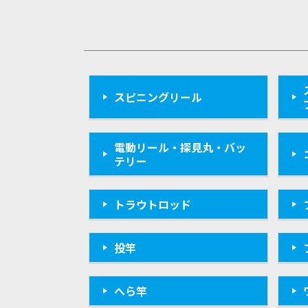
スピニングリール
電動リール・探見丸・バッ
テリー
トラウトロッド
投竿
へら竿