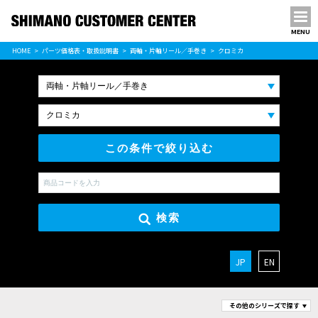
MENU
パーツ価格表
HOME
パーツ価格表・取扱説明書
両軸・片軸リール／手巻き
クロミカ
PARTS LIST
この条件で絞り込む
検索
JP
EN
その他のシリーズで探す