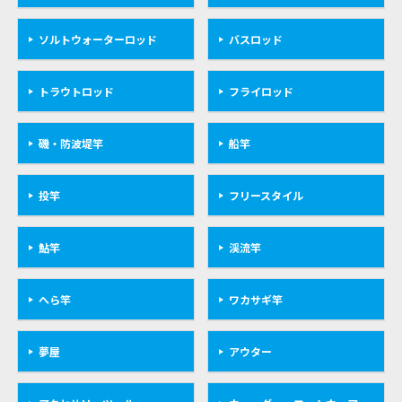
ソルトウォーターロッド
バスロッド
トラウトロッド
フライロッド
磯・防波堤竿
船竿
投竿
フリースタイル
鮎竿
渓流竿
へら竿
ワカサギ竿
夢屋
アウター