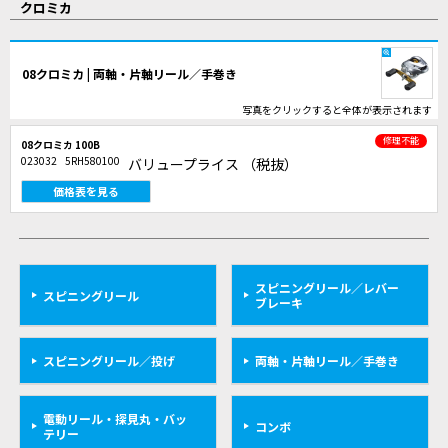
クロミカ
08クロミカ | 両軸・片軸リール／手巻き
写真をクリックすると全体が表示されます
修理不能
08クロミカ 100B
023032
5RH580100
バリュープライス
（税抜）
価格表を見る
スピニングリール／レバー
スピニングリール
ブレーキ
スピニングリール／投げ
両軸・片軸リール／手巻き
電動リール・探見丸・バッ
コンボ
テリー