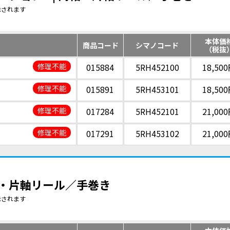
示されます
本体価
商品コード
シマノコード
（税抜
修理不能
015884
5RH452100
18,50
修理不能
015891
5RH453101
18,50
修理不能
017284
5RH452101
21,00
修理不能
017291
5RH453102
21,00
両軸・片軸リール／手巻き
示されます