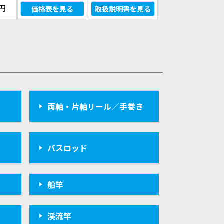
0円
価格表を見る
取扱説明書を見る
両軸・片軸リール／手巻き
バスロッド
船竿
渓流竿