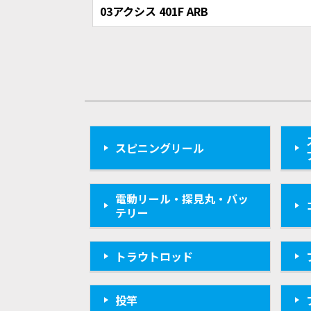
03アクシス 401F ARB
スピニングリール
電動リール・探見丸・バッ
テリー
トラウトロッド
投竿