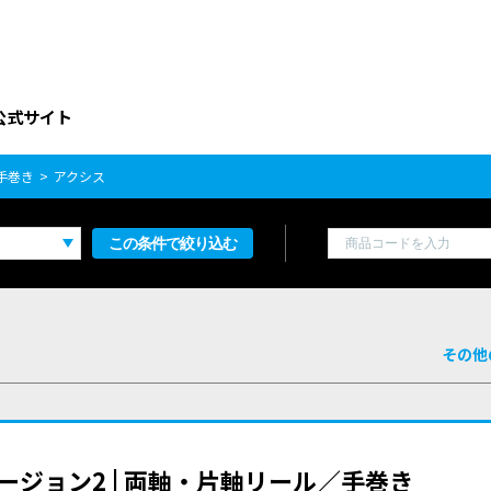
公式サイト
手巻き
アクシス
この条件で絞り込む
その他
 バージョン2 | 両軸・片軸リール／手巻き