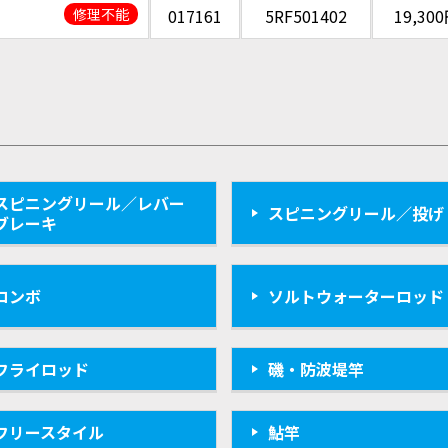
修理不能
017161
5RF501402
19,30
スピニングリール／レバー
スピニングリール／投げ
ブレーキ
コンボ
ソルトウォーターロッド
フライロッド
磯・防波堤竿
フリースタイル
鮎竿