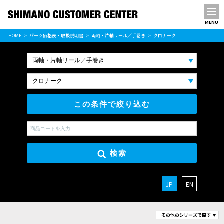
MENU
パーツ価格表
HOME
パーツ価格表・取扱説明書
両軸・片軸リール／手巻き
クロナーク
PARTS LIST
この条件で絞り込む
検索
JP
EN
その他のシリーズで探す