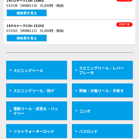
14クロナークCI4+ 150HG
033338
5RH881150
35,000円
（税抜）
価格表を見る
修理不能
14クロナークCI4+ 151HG
033345
5RH881151
35,000円
（税抜）
価格表を見る
スピニングリール／レバー
スピニングリール
ブレーキ
スピニングリール／投げ
両軸・片軸リール／手巻き
電動リール・探見丸・バッ
コンボ
テリー
ソルトウォーターロッド
バスロッド