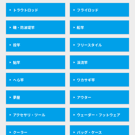
トラウトロッド
フライロッド
磯・防波堤竿
船竿
投竿
フリースタイル
鮎竿
渓流竿
へら竿
ワカサギ竿
夢屋
アウター
アクセサリ・ツール
ウェーダー・フットウェア
クーラー
バッグ・ケース