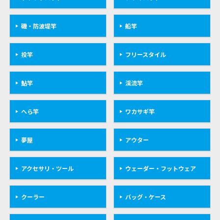
磯・防波堤竿
船竿
投竿
フリースタイル
鮎竿
渓流竿
へら竿
ワカサギ竿
夢屋
アウター
アクセサリ・ツール
ウェーダー・フットウェア
クーラー
バッグ・ケース