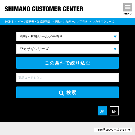
MENU
パーツ価格表
HOME
パーツ価格表・取扱説明書
両軸・片軸リール／手巻き
ワカサギシリーズ
PARTS LIST
この条件で絞り込む
検索
JP
EN
その他のシリーズで探す