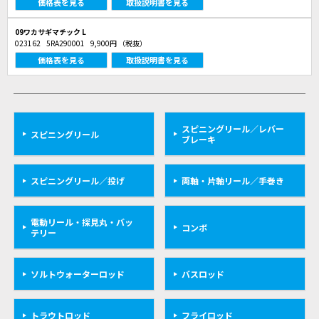
価格表を見る
取扱説明書を見る
09ワカサギマチック L
023162
5RA290001
9,900円
（税抜）
価格表を見る
取扱説明書を見る
スピニングリール／レバー
スピニングリール
ブレーキ
スピニングリール／投げ
両軸・片軸リール／手巻き
電動リール・探見丸・バッ
コンボ
テリー
ソルトウォーターロッド
バスロッド
トラウトロッド
フライロッド