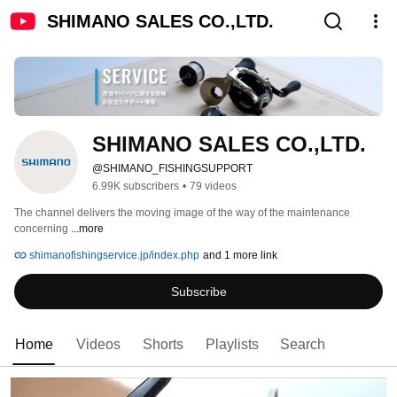
SHIMANO SALES CO.,LTD.
SHIMANO SALES CO.,LTD.
@SHIMANO_FISHINGSUPPORT
6.99K subscribers
•
79 videos
The channel delivers the moving image of the way of the maintenance 
concerning 
...more
shimanofishingservice.jp/index.php
and 1 more link
Subscribe
Home
Videos
Shorts
Playlists
Search