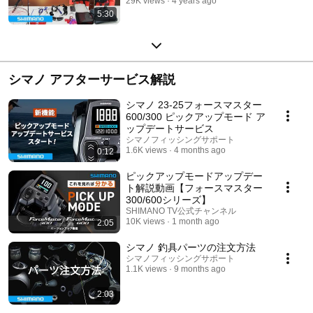
29K views
4 years ago
5:30
シマノ アフターサービス解説
シマノ 23-25フォースマスター
600/300 ピックアップモード ア
ップデートサービス
シマノフィッシングサポート
1.6K views
4 months ago
0:12
ピックアップモードアップデー
ト解説動画【フォースマスター
300/600シリーズ】
SHIMANO TV公式チャンネル
10K views
1 month ago
2:05
シマノ 釣具パーツの注文方法
シマノフィッシングサポート
1.1K views
9 months ago
2:03