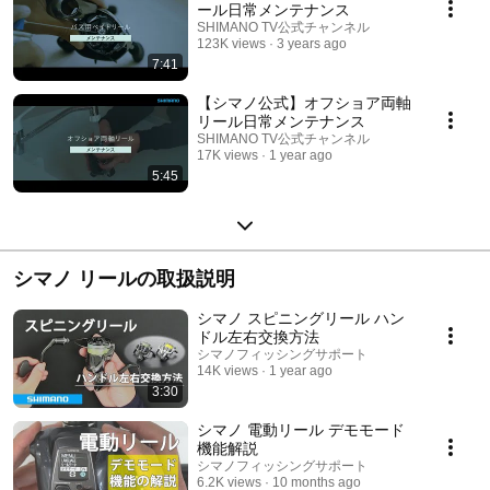
ール日常メンテナンス
SHIMANO TV公式チャンネル
123K views
3 years ago
7:41
【シマノ公式】オフショア両軸
リール日常メンテナンス
SHIMANO TV公式チャンネル
17K views
1 year ago
5:45
シマノ リールの取扱説明
シマノ スピニングリール ハン
ドル左右交換方法
シマノフィッシングサポート
14K views
1 year ago
3:30
シマノ 電動リール デモモード
機能解説
シマノフィッシングサポート
6.2K views
10 months ago