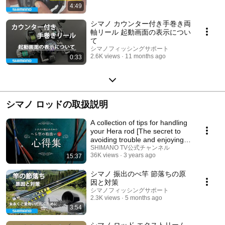
4:49
シマノ カウンター付き手巻き両
軸リール 起動画面の表示につい
て
シマノフィッシングサポート
2.6K views
11 months ago
0:33
シマノ ロッドの取扱説明
A collection of tips for handling
your Hera rod [The secret to
avoiding trouble and enjoying
your...
SHIMANO TV公式チャンネル
36K views
3 years ago
15:37
シマノ 振出のべ竿 節落ちの原
因と対策
シマノフィッシングサポート
2.3K views
5 months ago
3:54
シマノ ロッド エクストリーム