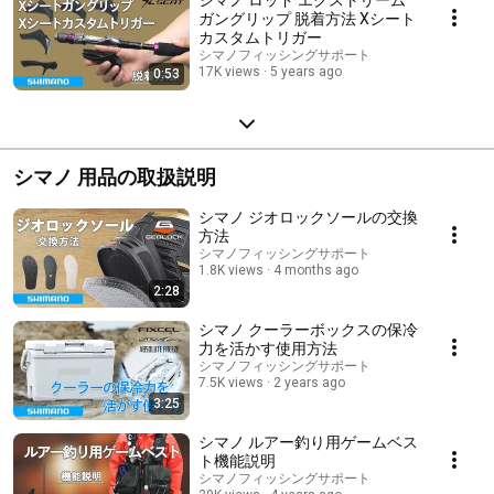
ガングリップ 脱着方法 Xシート
カスタムトリガー
シマノフィッシングサポート
17K views
5 years ago
0:53
シマノ 用品の取扱説明
シマノ ジオロックソールの交換
方法
シマノフィッシングサポート
1.8K views
4 months ago
2:28
シマノ クーラーボックスの保冷
力を活かす使用方法
シマノフィッシングサポート
7.5K views
2 years ago
3:25
シマノ ルアー釣り用ゲームベス
ト機能説明
シマノフィッシングサポート