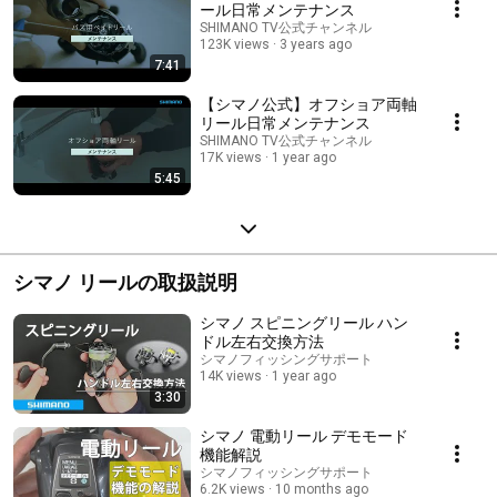
ール日常メンテナンス
SHIMANO TV公式チャンネル
123K views
3 years ago
7:41
【シマノ公式】オフショア両軸
リール日常メンテナンス
SHIMANO TV公式チャンネル
17K views
1 year ago
5:45
シマノ リールの取扱説明
シマノ スピニングリール ハン
ドル左右交換方法
シマノフィッシングサポート
14K views
1 year ago
3:30
シマノ 電動リール デモモード
機能解説
シマノフィッシングサポート
6.2K views
10 months ago