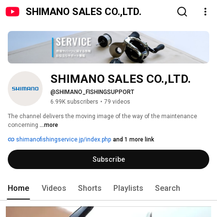
SHIMANO SALES CO.,LTD.
SHIMANO SALES CO.,LTD.
@SHIMANO_FISHINGSUPPORT
6.99K subscribers
•
79 videos
The channel delivers the moving image of the way of the maintenance 
concerning 
...more
shimanofishingservice.jp/index.php
and 1 more link
Subscribe
Home
Videos
Shorts
Playlists
Search