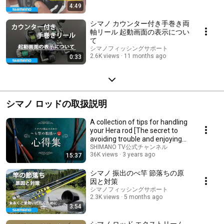
4:49
シマノ カウンター付き手巻き両
軸リール 起動画面の表示につい
て
シマノフィッシングサポート
2.6K views
11 months ago
0:33
シマノ ロッドの取扱説明
A collection of tips for handling
your Hera rod [The secret to
avoiding trouble and enjoying
your...
SHIMANO TV公式チャンネル
36K views
3 years ago
15:37
シマノ 振出のべ竿 節落ちの原
因と対策
シマノフィッシングサポート
2.3K views
5 months ago
3:54
シマノ ロッド エクストリーム