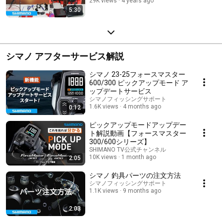
29K views
4 years ago
5:30
シマノ アフターサービス解説
シマノ 23-25フォースマスター
600/300 ピックアップモード ア
ップデートサービス
シマノフィッシングサポート
1.6K views
4 months ago
0:12
ピックアップモードアップデー
ト解説動画【フォースマスター
300/600シリーズ】
SHIMANO TV公式チャンネル
10K views
1 month ago
2:05
シマノ 釣具パーツの注文方法
シマノフィッシングサポート
1.1K views
9 months ago
2:03