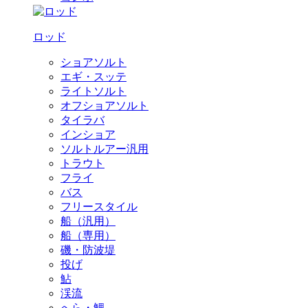
ロッド
ショアソルト
エギ・スッテ
ライトソルト
オフショアソルト
タイラバ
インショア
ソルトルアー汎用
トラウト
フライ
バス
フリースタイル
船（汎用）
船（専用）
磯・防波堤
投げ
鮎
渓流
へら・鯉