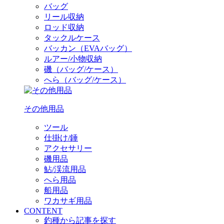
バッグ
リール収納
ロッド収納
タックルケース
バッカン（EVAバッグ）
ルアー/小物収納
磯（バッグ/ケース）
へら（バッグ/ケース）
その他用品
ツール
仕掛け/錘
アクセサリー
磯用品
鮎/渓流用品
へら用品
船用品
ワカサギ用品
CONTENT
釣種から記事を探す