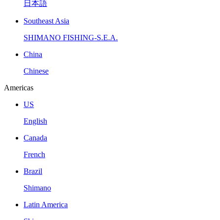
日本語
Southeast Asia
SHIMANO FISHING-S.E.A.
China
Chinese
Americas
US
English
Canada
French
Brazil
Shimano
Latin America