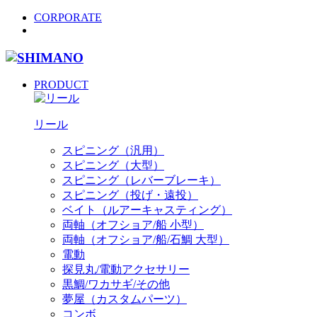
CORPORATE
PRODUCT
リール
スピニング（汎用）
スピニング（大型）
スピニング（レバーブレーキ）
スピニング（投げ・遠投）
ベイト（ルアーキャスティング）
両軸（オフショア/船 小型）
両軸（オフショア/船/石鯛 大型）
電動
探見丸/電動アクセサリー
黒鯛/ワカサギ/その他
夢屋（カスタムパーツ）
コンボ