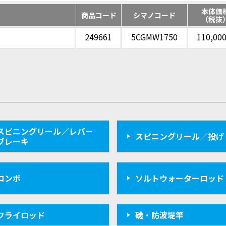
本体価
商品コード
シマノコード
（税抜
249661
5CGMW1750
110,00
スピニングリール／レバー
スピニングリール／投げ
ブレーキ
コンボ
ソルトウォーターロッド
フライロッド
磯・防波堤竿