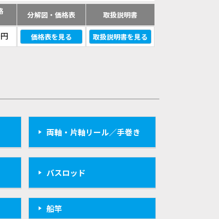
格
分解図・価格表
取扱説明書
）
0円
価格表を見る
取扱説明書を見る
両軸・片軸リール／手巻き
バスロッド
船竿