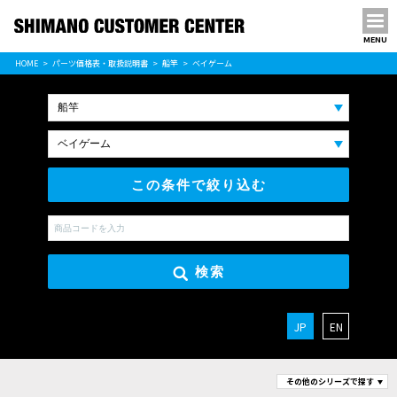
MENU
パーツ価格表
HOME
パーツ価格表・取扱説明書
船竿
ベイゲーム
PARTS LIST
この条件で絞り込む
検索
JP
EN
その他のシリーズで探す