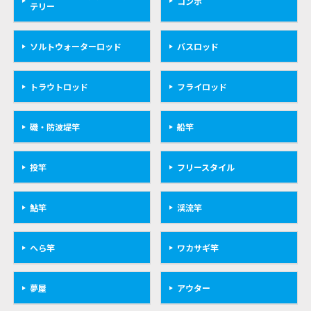
コンボ
テリー
ソルトウォーターロッド
バスロッド
トラウトロッド
フライロッド
磯・防波堤竿
船竿
投竿
フリースタイル
鮎竿
渓流竿
へら竿
ワカサギ竿
夢屋
アウター