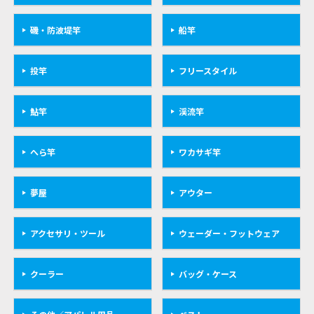
磯・防波堤竿
船竿
投竿
フリースタイル
鮎竿
渓流竿
へら竿
ワカサギ竿
夢屋
アウター
アクセサリ・ツール
ウェーダー・フットウェア
クーラー
バッグ・ケース