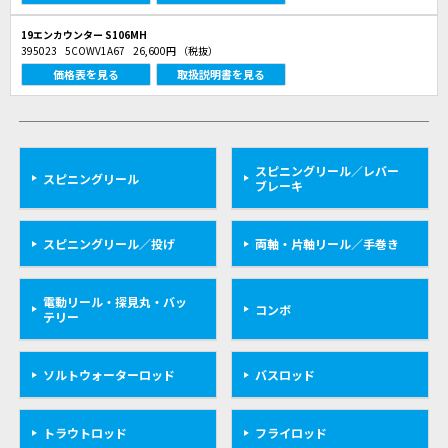
19エンカウンター S106MH
395023
5COWV1A67
26,600円
（税抜）
価格表を見る
取扱説明書を見る
スピニングリール／レバー
スピニングリール
ブレーキ
スピニングリール／投げ
両軸・片軸リール／手巻き
電動リール・探見丸・バッ
コンボ
テリー
ソルトウォーターロッド
バスロッド
トラウトロッド
フライロッド