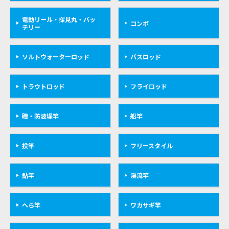
電動リール・探見丸・バッ
コンボ
テリー
ソルトウォーターロッド
バスロッド
トラウトロッド
フライロッド
磯・防波堤竿
船竿
投竿
フリースタイル
鮎竿
渓流竿
へら竿
ワカサギ竿