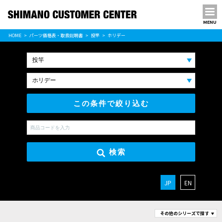
MENU
パーツ価格表
HOME
パーツ価格表・取扱説明書
投竿
ホリデー
PARTS LIST
この条件で絞り込む
検索
JP
EN
その他のシリーズで探す