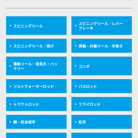
スピニングリール／レバー
スピニングリール
ブレーキ
スピニングリール／投げ
両軸・片軸リール／手巻き
電動リール・探見丸・バッ
コンボ
テリー
ソルトウォーターロッド
バスロッド
トラウトロッド
フライロッド
磯・防波堤竿
船竿