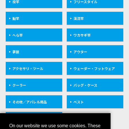
投竿
フリースタイル
鮎竿
渓流竿
へら竿
ワカサギ竿
夢屋
アウター
アクセサリ・ツール
ウェーダー・フットウェア
クーラー
バッグ・ケース
その他／アパレル用品
ベスト
救命具
On our website we use some cookies. These