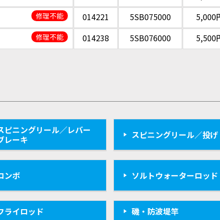
修理不能
014221
5SB075000
5,000
修理不能
014238
5SB076000
5,500
スピニングリール／レバー
スピニングリール／投げ
ブレーキ
コンボ
ソルトウォーターロッド
フライロッド
磯・防波堤竿