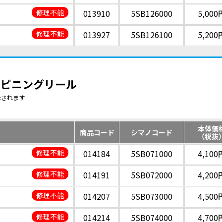
修理不能
013910
5SB126000
5,000
修理不能
013927
5SB126100
5,200
 スピニングリール
示されます
本体価
商品コード
シマノコード
（税抜
修理不能
014184
5SB071000
4,100
修理不能
014191
5SB072000
4,200
修理不能
014207
5SB073000
4,500
修理不能
014214
5SB074000
4,700