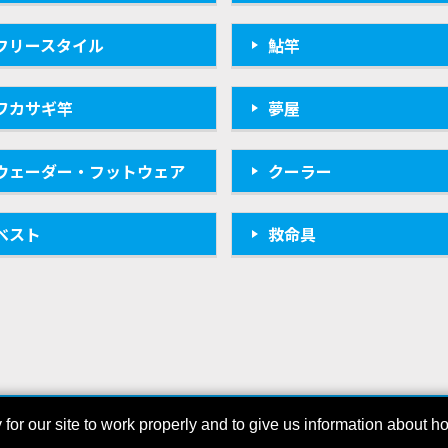
フリースタイル
鮎竿
ワカサギ竿
夢屋
ウェーダー・フットウェア
クーラー
ベスト
救命具
r our site to work properly and to give us information about how
COPYRIGHT © SHIMAN