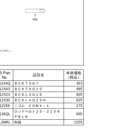
S Part
本体価格
品目名
No.
（税込）
12X4Q
ＢＣＫＴＡＧ７
363
12X4S
ＢＣＫＴＡＧ１０
495
12X2V
ＢＣＫＬＡＧ１６
605
12X30
ＢＣＫＬＡＧ２５Ｈ
825
12V56
Ｉゴム ＣＯＷＸ－１
275
ロッドベルト２５－２１０Ｎ
136QL
605
ＰＢＬＫ
12WKL
布袋
2255