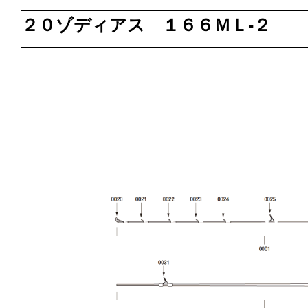
２０ゾディアス １６６ＭＬ‐２