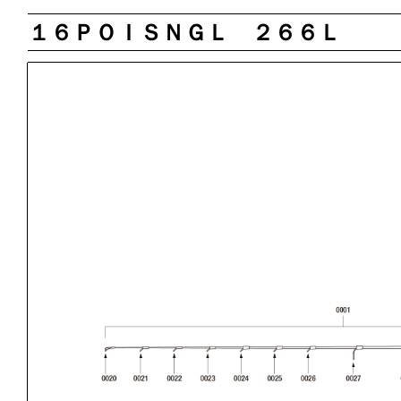
１６ＰＯＩＳＮＧＬ ２６６Ｌ