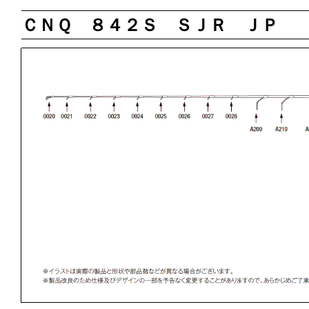
ＣＮＱ ８４２Ｓ ＳＪＲ ＪＰ