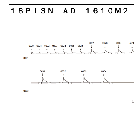
１８ＰＩＳＮ ＡＤ １６１０Ｍ２