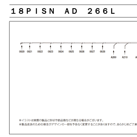
１８ＰＩＳＮ ＡＤ ２６６Ｌ