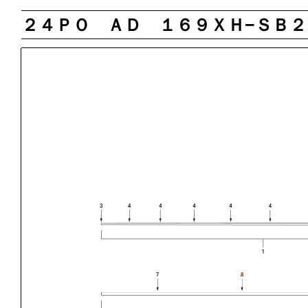
２４ＰＯ ＡＤ １６９ＸＨ−ＳＢ２