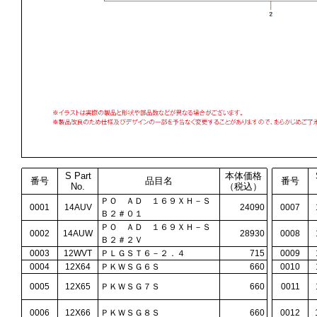
S Part
本体価格
番号
品目名
番号
No.
（税込）
ＰＯ ＡＤ １６９ＸＨ－Ｓ
0001
14AUV
24090
0007
Ｂ２＃０１
ＰＯ ＡＤ １６９ＸＨ－Ｓ
0002
14AUW
28930
0008
Ｂ２＃２Ｖ
0003
12WVT
ＰＬＧＳＴ６－２．４
715
0009
0004
12X64
ＰＫＷＳＧ６Ｓ
660
0010
0005
12X65
ＰＫＷＳＧ７Ｓ
660
0011
0006
12X66
ＰＫＷＳＧ８Ｓ
660
0012