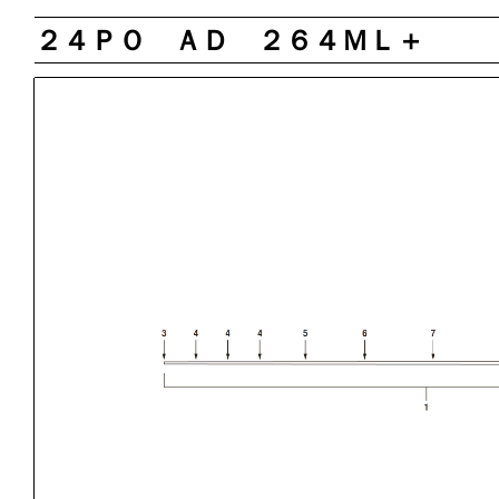
２４ＰＯ ＡＤ ２６４ＭＬ＋