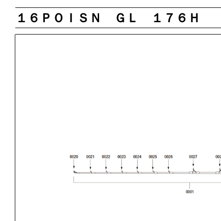
１６ＰＯＩＳＮ ＧＬ １７６Ｈ