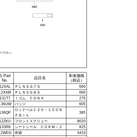
S Part
本体価格
品目名
No.
（税込）
12XAL
ＰＬＮＳＧ７Ｓ
660
12XAM
ＰＬＮＳＧ８Ｓ
660
131T7
Ｉゴム ＣＯＮＡ
275
136UW
バッジ
605
ロッドベルト２０－１５０Ｎ
136QP
385
ＰＢｌｋ
12ZKU
フロントスクリュー
9020
133R6
シートシール ＣＯＲＭ－２
825
12WEG
布袋
3410