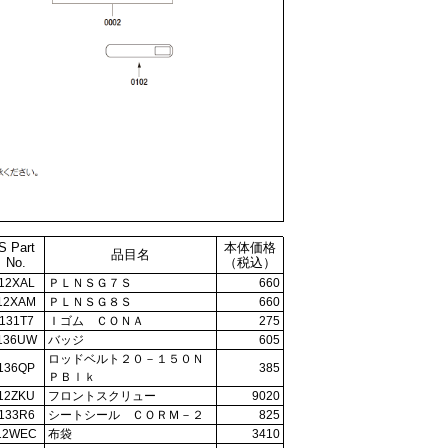
S Part
本体価格
品目名
No.
（税込）
12XAL
ＰＬＮＳＧ７Ｓ
660
12XAM
ＰＬＮＳＧ８Ｓ
660
131T7
Ｉゴム ＣＯＮＡ
275
136UW
バッジ
605
ロッドベルト２０－１５０Ｎ
136QP
385
ＰＢｌｋ
12ZKU
フロントスクリュー
9020
133R6
シートシール ＣＯＲＭ－２
825
12WEC
布袋
3410