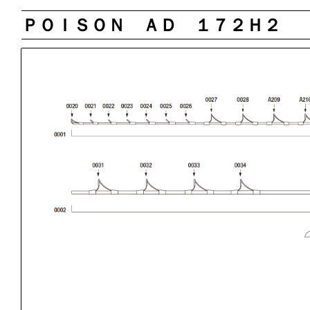
ＰＯＩＳＯＮ ＡＤ １７２Ｈ２