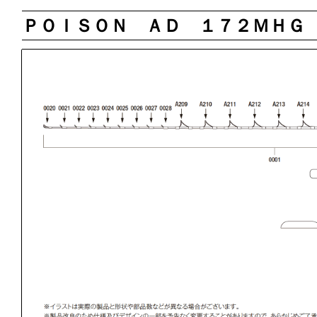
ＰＯＩＳＯＮ ＡＤ １７２ＭＨＧ