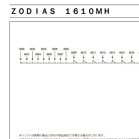
ＺＯＤＩＡＳ １６１０ＭＨ