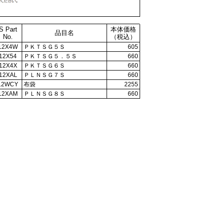
S Part
本体価格
品目名
No.
（税込）
12X4W
ＰＫＴＳＧ５Ｓ
605
12X54
ＰＫＴＳＧ５．５Ｓ
660
12X4X
ＰＫＴＳＧ６Ｓ
660
12XAL
ＰＬＮＳＧ７Ｓ
660
12WCY
布袋
2255
12XAM
ＰＬＮＳＧ８Ｓ
660