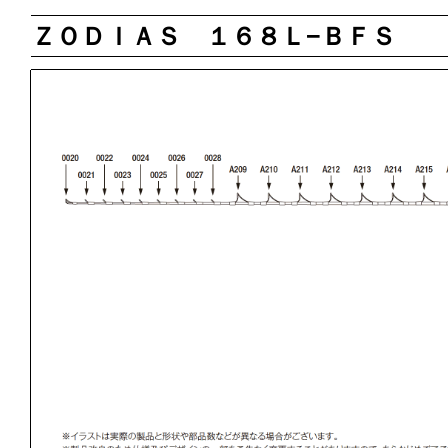
ＺＯＤＩＡＳ １６８Ｌ−ＢＦＳ