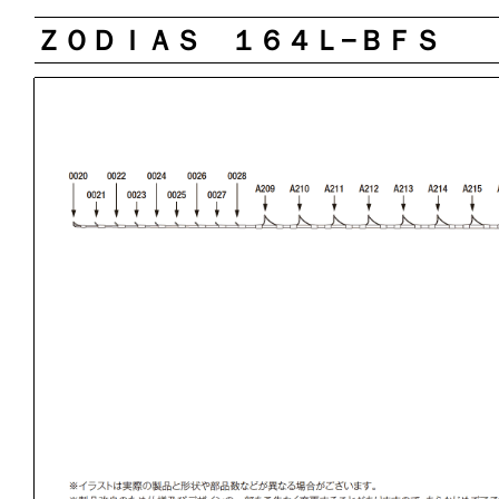
ＺＯＤＩＡＳ １６４Ｌ−ＢＦＳ