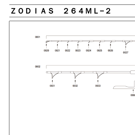
ＺＯＤＩＡＳ ２６４ＭＬ−２