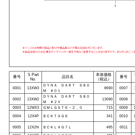
S Part
本体価格
番号
品目名
番号
No.
（税込）
ＤＹＮＡ ＤＡＲＴ Ｓ８０
0001
13XW3
8690
0007
Ｍ ＃０１
ＤＹＮＡ ＤＡＲＴ Ｓ８０
0002
13XW2
13090
0008
Ｍ ＃２Ｖ
0003
12WX3
ＧＭＬＧＳＴ６－２．０
715
0009
0004
12X4P
ＢＣＫＴＡＧ６
341
0010
0005
12X2N
ＢＣＫＬＡＧ７Ｌ
495
0011