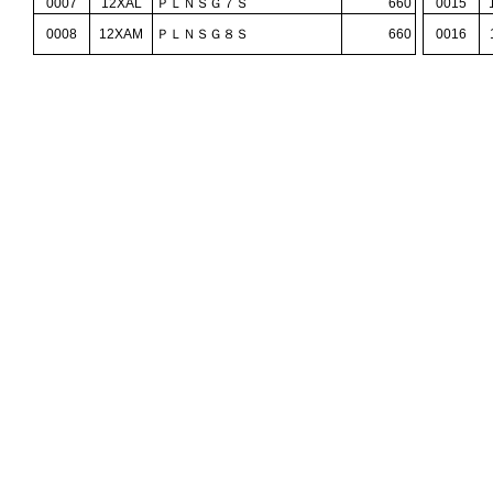
0007
12XAL
ＰＬＮＳＧ７Ｓ
660
0015
0008
12XAM
ＰＬＮＳＧ８Ｓ
660
0016