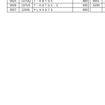
0025
137UQ
Ｔ－ＫＢＴＧ５
880
9001
0026
137US
Ｔ－ＫＢＴＧ５．５
935
A209
0027
12XAL
ＰＬＮＳＧ７Ｓ
660