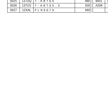
0025
137UQ
Ｔ－ＫＢＴＧ５
880
9001
0026
137US
Ｔ－ＫＢＴＧ５．５
935
A209
0027
12XAL
ＰＬＮＳＧ７Ｓ
660